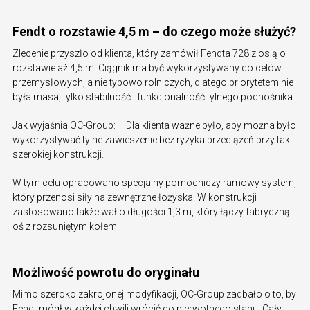
Fendt o rozstawie 4,5 m – do czego może służyć?
Zlecenie przyszło od klienta, który zamówił Fendta 728 z osią o
rozstawie aż 4,5 m. Ciągnik ma być wykorzystywany do celów
przemysłowych, a nie typowo rolniczych, dlatego priorytetem nie
była masa, tylko stabilność i funkcjonalność tylnego podnośnika.
Jak wyjaśnia OC-Group: – Dla klienta ważne było, aby można było
wykorzystywać tylne zawieszenie bez ryzyka przeciążeń przy tak
szerokiej konstrukcji.
W tym celu opracowano specjalny pomocniczy ramowy system,
który przenosi siły na zewnętrzne łożyska. W konstrukcji
zastosowano także wał o długości 1,3 m, który łączy fabryczną
oś z rozsuniętym kołem.
Możliwość powrotu do oryginału
Mimo szeroko zakrojonej modyfikacji, OC-Group zadbało o to, by
Fendt mógł w każdej chwili wrócić do pierwotnego stanu. Cały