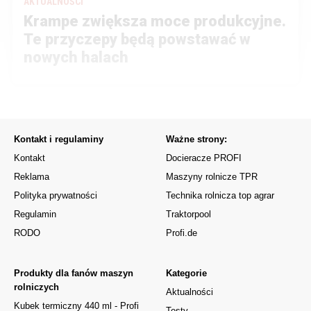
AKTUALNOŚCI
Krampe zwiększa moce produkcyjne.
Te przyczepy będą powstawać w
nowych halach
Kontakt i regulaminy
Ważne strony:
Kontakt
Docieracze PROFI
Reklama
Maszyny rolnicze TPR
Polityka prywatności
Technika rolnicza top agrar
Regulamin
Traktorpool
RODO
Profi.de
Produkty dla fanów maszyn
Kategorie
rolniczych
Aktualności
Kubek termiczny 440 ml - Profi
Testy