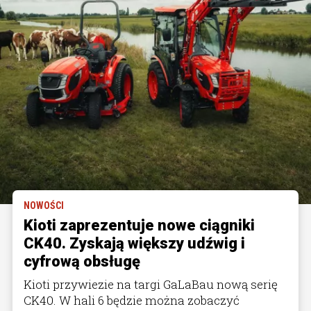
NOWOŚCI
Kioti zaprezentuje nowe ciągniki
CK40. Zyskają większy udźwig i
cyfrową obsługę
Kioti przywiezie na targi GaLaBau nową serię
CK40. W hali 6 będzie można zobaczyć