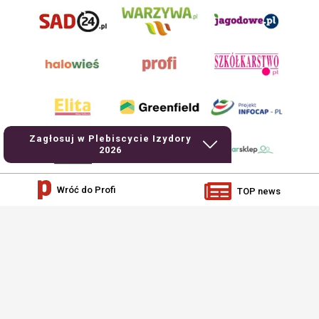
Zagłosuj w Plebiscycie Izydory
2026
Wróć do Profi
TOP news
AgroHorti Media Sp. z o.o. ul. Metalowa 5, 60-118 Poznań. Akta rejestrowe
przechowywane w Sądzie Rejonowym Poznań - Nowe Miasto i Wilda w Poznaniu,
VIII Wydziale Gospodarczym, KRS 0001116269, NIP 7792573719, REGON
529158846, kapitał zakładowy: 3.608.000 PLN.
Wszystkie prezentowane w ramach niniejszego portalu treści są własnością
AgroHorti Media Sp. z o.o, są zastrzeżone i chronione prawem autorskim,