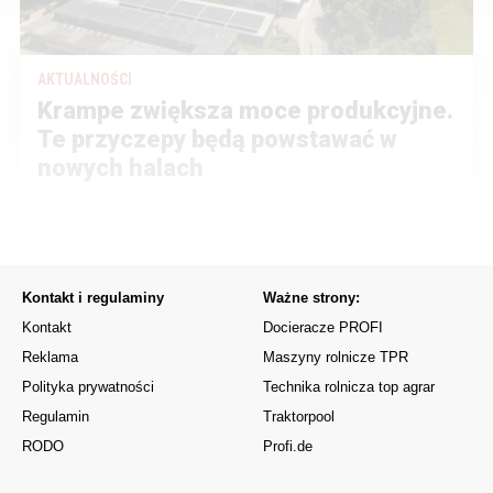
AKTUALNOŚCI
Krampe zwiększa moce produkcyjne.
Te przyczepy będą powstawać w
nowych halach
Kontakt i regulaminy
Ważne strony:
Kontakt
Docieracze PROFI
Reklama
Maszyny rolnicze TPR
Polityka prywatności
Technika rolnicza top agrar
Regulamin
Traktorpool
RODO
Profi.de