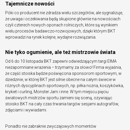
Tajemnicze nowości
Póki co producent nie zdradza wielu szczegółów, ale sygnalizuje,
że uwaga i oczekiwania będą skupione głównie na nowościach
czyli czterech nowych oponach rolniczych, które są wynikiem
wielu procesów badawczo-rozwojowych, dzięki którym BKT
wprowadzi na rynek kolejne, wydajne rozwiązania.
Nie tyko ogumienie, ale też mistrzowie świata
Od 6 do 10 listopada BKT zapewni odwiedzającym targi EIMA
niezapomniane wrażenia – trzymamy za słowo! Firma wyjaśnia,
że część stoiska będzie poświęcona sponsorom sportowym, w
dziedzinie, w której BKT jest silnie obecne na całym świecie w
różnych dyscyplinach sportowych, np. piłka nożna, koszykówka,
krykiet i curling, Monster Jam i inne. W tym miejscu pięciu
światowych mistrzów sportu zamieni się sceną, ożywiając
stoisko BKT na cały czas trwania targów sesjami autografów,
zdjęciami i wywiadami.
Ponadto nie zabraknie zwyczajowych momentów