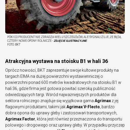
PÓKI CO PRODUCENT NIE ZDRADZA WIELU SZCZEGÓŁÓW, ALE SYGNALIZUJE, ŻE BĘDĄ
CZTERY NOWE OPONY ROLNICZE -
ZDJĘCIE ILUSTRACYJNE
.
FOTO:
BKT
Atrakcyjna wystawa na stoisku B1 w hali 36
Oprócz nowości, BKT zaprezentuje swoje kultowe produkty na
targach EIMA na dużej powierzchni wystawienniczej o
powierzchni ponad 600 metrów kwadratowych na stoisku B1 w
hali 36, gdzie firma jest gotowa powitać szeroką publiczność
odwiedzających targi. Wśród najważniejszych produktów dla
sektora rolniczego znajduje się wyjątkowa gama
Agrimax
z jej
flagowymi produktami, takimi jak
Agrimax V-Flecto
, bardzo
dobra opona do uprawy gleby i zastosowań transportowych,
Agrimax Factor
, która jest również przeznaczona do transportu
polowego i drogowego oraz uprawy gleby. W przypadku przyczep