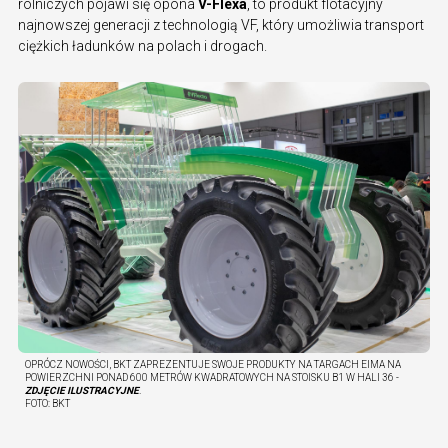
rolniczych pojawi się opona
V-Flexa
, to produkt flotacyjny
najnowszej generacji z technologią VF, który umożliwia transport
ciężkich ładunków na polach i drogach.
OPRÓCZ NOWOŚCI, BKT ZAPREZENTUJE SWOJE PRODUKTY NA TARGACH EIMA NA
POWIERZCHNI PONAD 600 METRÓW KWADRATOWYCH NA STOISKU B1 W HALI 36 -
ZDJĘCIE ILUSTRACYJNE
.
FOTO:
BKT