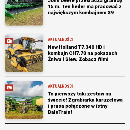
John Deere przekracza granicę
15 m. Ten heder ma pracować z
największym kombajnem X9
AKTUALNOŚCI
New Holland T7.340 HD i
kombajn CH7.70 na pokazach
Żniwa i Siew. Zobacz film!
AKTUALNOŚCI
To pierwszy taki zestaw na
świecie! Zgrabiarka karuzelowa
i prasa połączone w istny
BaleTrain!