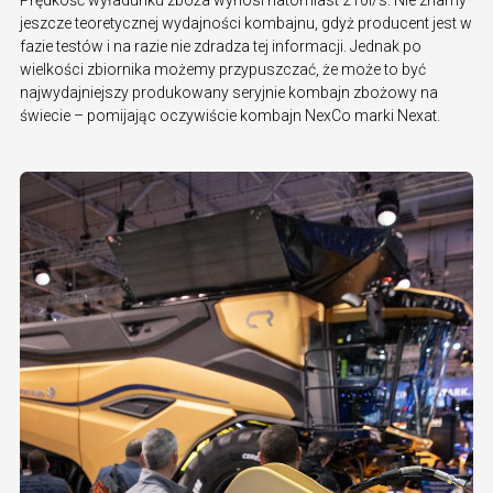
jeszcze teoretycznej wydajności kombajnu, gdyż producent jest w
fazie testów i na razie nie zdradza tej informacji. Jednak po
wielkości zbiornika możemy przypuszczać, że może to być
najwydajniejszy produkowany seryjnie kombajn zbożowy na
świecie – pomijając oczywiście kombajn NexCo marki Nexat.