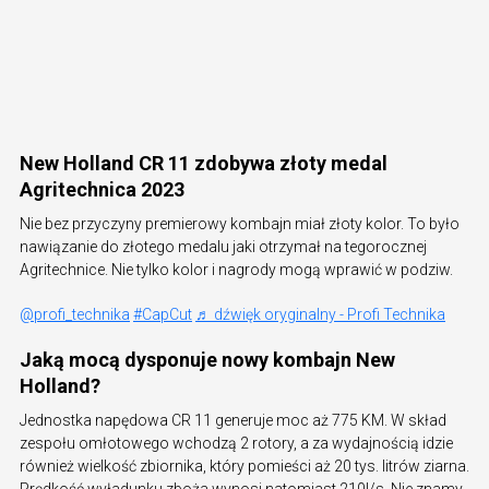
New Holland CR 11 zdobywa złoty medal
Agritechnica 2023
Nie bez przyczyny premierowy kombajn miał złoty kolor. To było
nawiązanie do złotego medalu jaki otrzymał na tegorocznej
Agritechnice. Nie tylko kolor i nagrody mogą wprawić w podziw.
@profi_technika
#CapCut
♬ dźwięk oryginalny - Profi Technika
Jaką mocą dysponuje nowy kombajn New
Holland?
Jednostka napędowa CR 11 generuje moc aż 775 KM. W skład
zespołu omłotowego wchodzą 2 rotory, a za wydajnością idzie
również wielkość zbiornika, który pomieści aż 20 tys. litrów ziarna.
Prędkość wyładunku zboża wynosi natomiast 210l/s. Nie znamy