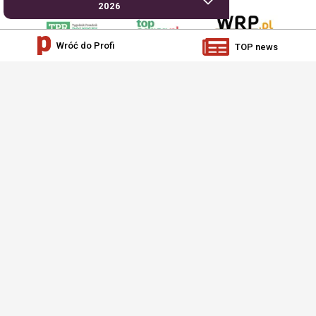
2026
Wróć do Profi
TOP news
AgroHorti Media Sp. z o.o. ul. Metalowa 5, 60-118 Poznań. Akta rejestrowe
przechowywane w Sądzie Rejonowym Poznań - Nowe Miasto i Wilda w Poznaniu,
VIII Wydziale Gospodarczym, KRS 0001116269, NIP 7792573719, REGON