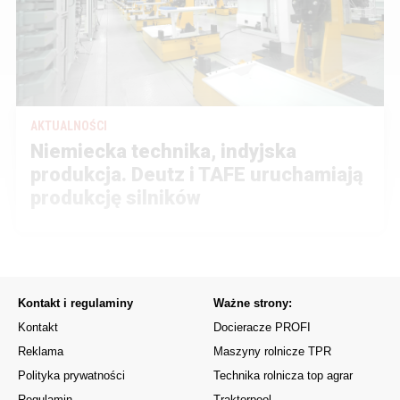
AKTUALNOŚCI
Niemiecka technika, indyjska
produkcja. Deutz i TAFE uruchamiają
produkcję silników
Kontakt i regulaminy
Ważne strony:
Kontakt
Docieracze PROFI
Reklama
Maszyny rolnicze TPR
Polityka prywatności
Technika rolnicza top agrar
Regulamin
Traktorpool