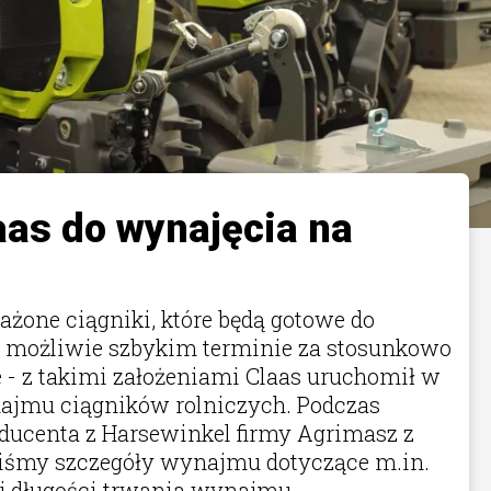
aas do wynajęcia na
ażone ciągniki, które będą gotowe do
w możliwie szbykim terminie za stosunkowo
e - z takimi założeniami Claas uruchomił w
ajmu ciągników rolniczych. Podczas
oducenta z Harsewinkel firmy Agrimasz z
iśmy szczegóły wynajmu dotyczące m.in.
j długości trwania wynajmu.