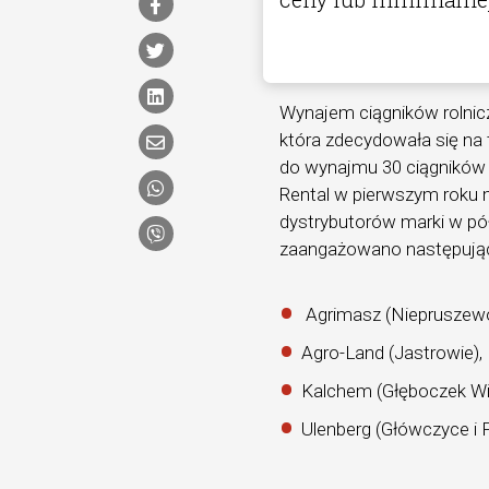
Wynajem ciągników rolniczy
która zdecydowała się na t
do wynajmu 30 ciągników
Rental w pierwszym roku m
dystrybutorów marki w pó
zaangażowano następując
Agrimasz (Niepruszewo
Agro-Land (Jastrowie),
Kalchem (Głęboczek Wi
Ulenberg (Główczyce i 