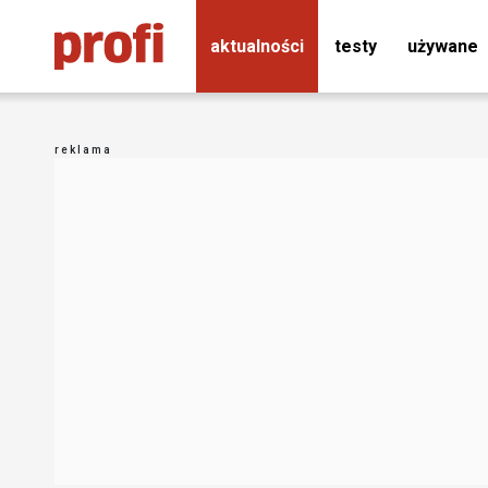
aktualności
testy
używane