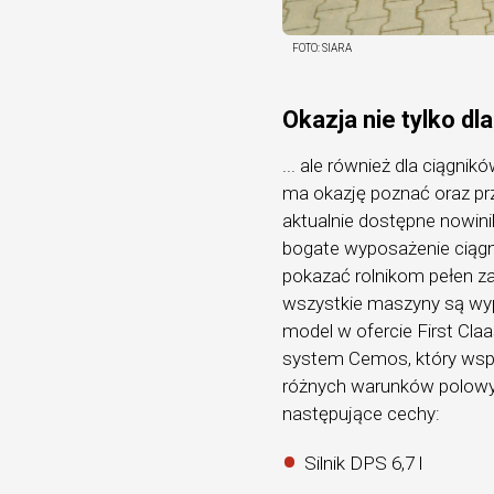
FOTO:
SIARA
Okazja nie tylko dla
... ale również dla ciągn
ma okazję poznać oraz p
aktualnie dostępne nowini
bogate wyposażenie ciągn
pokazać rolnikom pełen zak
wszystkie maszyny są wyp
model w ofercie First Claa
system Cemos, który wspi
różnych warunków polowyc
następujące cechy:
Silnik DPS 6,7 l