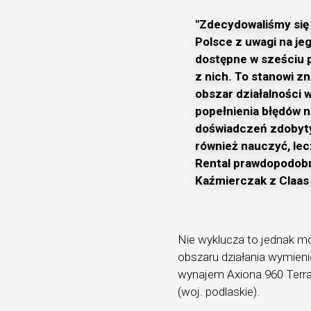
"Zdecydowaliśmy się
Polsce z uwagi na jeg
dostępne w sześciu 
z nich. To stanowi z
obszar działalności 
popełnienia błędów n
doświadczeń zdobyty
również nauczyć, lec
Rental prawdopodobn
Kaźmierczak z Claas
Nie wyklucza to jednak m
obszaru działania wymien
wynajem Axiona 960 Terra
(woj. podlaskie).