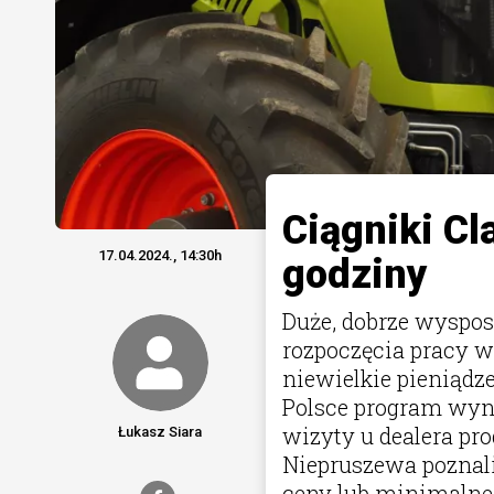
Ciągniki Cl
17.04.2024., 14:30h
godziny
Duże, dobrze wyspos
rozpoczęcia pracy 
niewielkie pieniądz
Polsce program wyn
wizyty u dealera pr
Łukasz Siara
Niepruszewa poznal
ceny lub minimalne