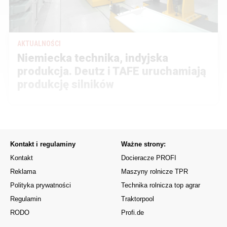
AKTUALNOŚCI
Niemiecka technika, indyjska
produkcja. Deutz i TAFE uruchamiają
produkcję silników
Kontakt i regulaminy
Ważne strony:
Kontakt
Docieracze PROFI
Reklama
Maszyny rolnicze TPR
Polityka prywatności
Technika rolnicza top agrar
Regulamin
Traktorpool
RODO
Profi.de