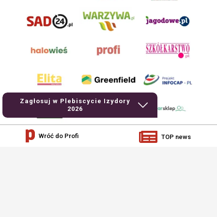
Zagłosuj w Plebiscycie Izydory
2026
Wróć do Profi
TOP news
AgroHorti Media Sp. z o.o. ul. Metalowa 5, 60-118 Poznań. Akta rejestrowe
przechowywane w Sądzie Rejonowym Poznań - Nowe Miasto i Wilda w Poznaniu,
VIII Wydziale Gospodarczym, KRS 0001116269, NIP 7792573719, REGON
529158846, kapitał zakładowy: 3.608.000 PLN.
Wszystkie prezentowane w ramach niniejszego portalu treści są własnością