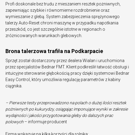
Profi doskonale bez trudu z mieszaniem resztek pożniwnych,
zapewniając szybkie i równomierne rozdrobnienie oraz
wymieszanie z glebą. System zabezpieczenia sprężynowego
talerzy Auto-Reset chroni maszynę w przypadku napotkania
przeszkód, co jest szczególnie istotne w regionach o
zróżnicowanych warunkach glebowych.
Brona talerzowa trafiła na Podkarpacie
Sprzęt został dostarczony przez dealera Wialan i uruchomiona
przez specjalistów Bednar FMT. Klient podkreślił łatwość obsługi i
intuicyjne sterowanie głębokością pracy dzięki systemowi Bednar
Easy Control, który umożliwia regulację parametrów z kabiny
ciągnika.
– Pierwsze testy przeprowadzono na polach o dużej ilości resztek
pożniwnych po kukurydzy, osiągając imponujące wyniki w zakresie
wydajności i jakości przygotowania gleby do dalszych prac
polowych
­– informuje producent
Firma wskazuje na kilka korzyści dla rolnika: