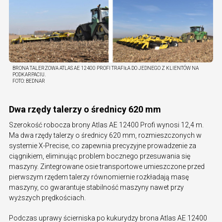
BRONA TALERZOWA ATLAS AE 12400 PROFI TRAFIŁA DO JEDNEGO Z KLIENTÓW NA
PODKARPACIU.
FOTO:
BEDNAR
Dwa rzędy talerzy o średnicy 620 mm
Szerokość robocza brony Atlas AE 12400 Profi wynosi 12,4 m.
Ma dwa rzędy talerzy o średnicy 620 mm, rozmieszczonych w
systemie X-Precise, co zapewnia precyzyjne prowadzenie za
ciągnikiem, eliminując problem bocznego przesuwania się
maszyny. Zintegrowane osie transportowe umieszczone przed
pierwszym rzędem talerzy równomiernie rozkładają masę
maszyny, co gwarantuje stabilność maszyny nawet przy
wyższych prędkościach.
Podczas uprawy ścierniska po kukurydzy brona Atlas AE 12400