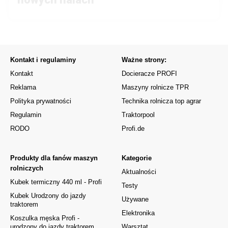
Kontakt i regulaminy
Ważne strony:
Kontakt
Docieracze PROFI
Reklama
Maszyny rolnicze TPR
Polityka prywatności
Technika rolnicza top agrar
Regulamin
Traktorpool
RODO
Profi.de
Produkty dla fanów maszyn
Kategorie
rolniczych
Aktualności
Kubek termiczny 440 ml - Profi
Testy
Kubek Urodzony do jazdy
Używane
traktorem
Elektronika
Koszulka męska Profi -
urodzony do jazdy traktorem
Warsztat