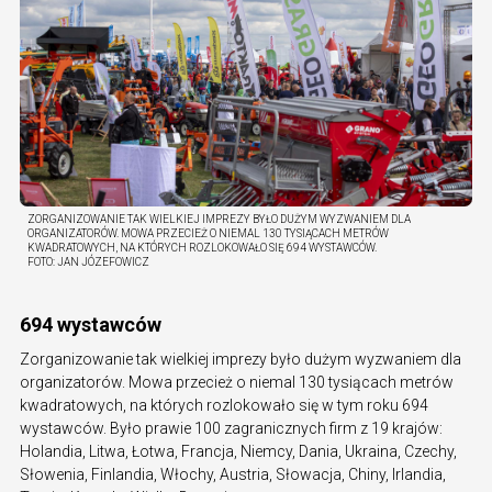
ZORGANIZOWANIE TAK WIELKIEJ IMPREZY BYŁO DUŻYM WYZWANIEM DLA
ORGANIZATORÓW. MOWA PRZECIEŻ O NIEMAL 130 TYSIĄCACH METRÓW
KWADRATOWYCH, NA KTÓRYCH ROZLOKOWAŁO SIĘ 694 WYSTAWCÓW.
FOTO:
JAN JÓZEFOWICZ
694 wystawców
Zorganizowanie tak wielkiej imprezy było dużym wyzwaniem dla
organizatorów. Mowa przecież o niemal 130 tysiącach metrów
kwadratowych, na których rozlokowało się w tym roku 694
wystawców. Było prawie 100 zagranicznych firm z 19 krajów:
Holandia, Litwa, Łotwa, Francja, Niemcy, Dania, Ukraina, Czechy,
Słowenia, Finlandia, Włochy, Austria, Słowacja, Chiny, Irlandia,