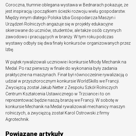
Coroczna, tłumnie oblegana wystawa w Bednarach pokazuje, że
jest inspiracją i początkiem ścieżki rozwoju wielu gospodarstw.
Między innym dlatego Polska Izba Gospodarcza Maszyn i
Urządzeń Rolniczych angażuje się w projekty edukacyjne
skierowane do uczniów, studentów, ale także osób czynnych
zawodowo i pracujących w branży. W tym roku podczas
wystawy odbyły się dwa finały konkursów organizowanych przez
Izbę.
W piątek rywalizowali uczniowie i konkursie Młody Mechanik na
Medal. Po raz pierwszy w finale do wykonania były zadania
praktyczne na maszynach. Finał był równocześnie rywalizacją o
udział w przyszłorocznym konkursie WorldSkills we Francji.
Zwycięzcą został Jakub Netter z Zespołu Szkół Rolniczych
Centrum Kształcenia Ustawicznego w Trzciance i to on
reprezentować będzie naszą branżę we Francji. W sobotę w
konkursie Mechanik na Medal rywalizowali mechanicy maszyn
rolniczych, a zwycięzcą został Karol Ostrowski z firmy
Agrotechnik.
Powiązane artykuły