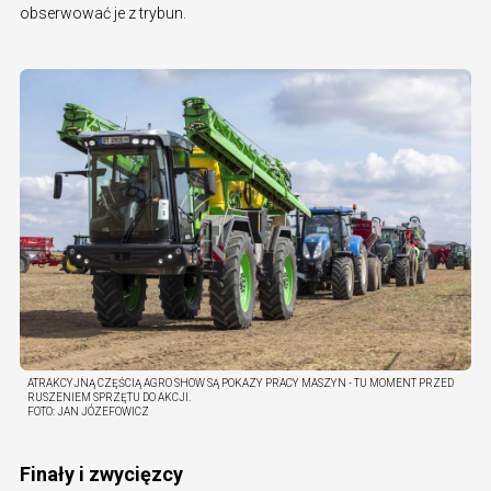
obserwować je z trybun.
ATRAKCYJNĄ CZĘŚCIĄ AGRO SHOW SĄ POKAZY PRACY MASZYN - TU MOMENT PRZED
RUSZENIEM SPRZĘTU DO AKCJI.
FOTO:
JAN JÓZEFOWICZ
Finały i zwycięzcy