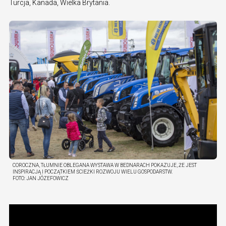
Turcja, Kanada, Wielka Brytania.
COROCZNA, TŁUMNIE OBLEGANA WYSTAWA W BEDNARACH POKAZUJE, ŻE JEST
INSPIRACJĄ I POCZĄTKIEM ŚCIEŻKI ROZWOJU WIELU GOSPODARSTW.
FOTO:
JAN JÓZEFOWICZ