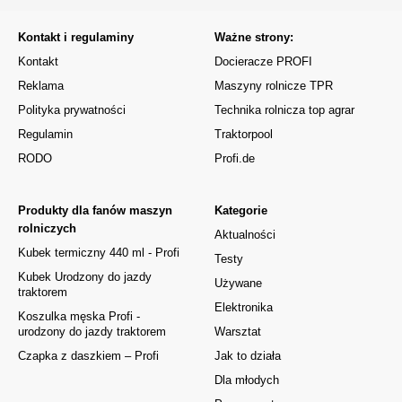
Kontakt i regulaminy
Ważne strony:
Kontakt
Docieracze PROFI
Reklama
Maszyny rolnicze TPR
Polityka prywatności
Technika rolnicza top agrar
Regulamin
Traktorpool
RODO
Profi.de
Produkty dla fanów maszyn
Kategorie
rolniczych
Aktualności
Kubek termiczny 440 ml - Profi
Testy
Kubek Urodzony do jazdy
Używane
traktorem
Elektronika
Koszulka męska Profi -
urodzony do jazdy traktorem
Warsztat
Czapka z daszkiem – Profi
Jak to działa
Dla młodych