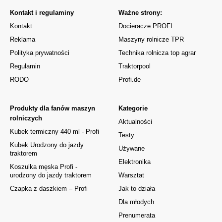
Kontakt i regulaminy
Ważne strony:
Kontakt
Docieracze PROFI
Reklama
Maszyny rolnicze TPR
Polityka prywatności
Technika rolnicza top agrar
Regulamin
Traktorpool
RODO
Profi.de
Produkty dla fanów maszyn
Kategorie
rolniczych
Aktualności
Kubek termiczny 440 ml - Profi
Testy
Kubek Urodzony do jazdy
Używane
traktorem
Elektronika
Koszulka męska Profi -
urodzony do jazdy traktorem
Warsztat
Czapka z daszkiem – Profi
Jak to działa
Dla młodych
Prenumerata