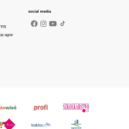
social media
 TPR
op agrar