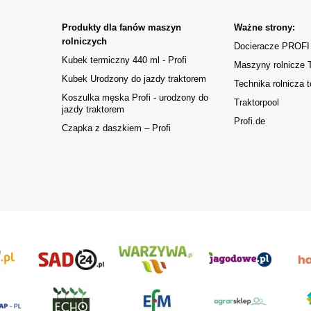
Produkty dla fanów maszyn
Ważne strony:
rolniczych
Docieracze PROFI
Kubek termiczny 440 ml - Profi
Maszyny rolnicze
Kubek Urodzony do jazdy traktorem
Technika rolnicza t
Koszulka męska Profi - urodzony do
Traktorpool
jazdy traktorem
Profi.de
Czapka z daszkiem – Profi