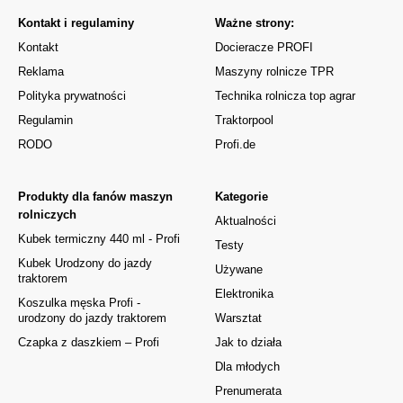
Kontakt i regulaminy
Ważne strony:
Kontakt
Docieracze PROFI
Reklama
Maszyny rolnicze TPR
Polityka prywatności
Technika rolnicza top agrar
Regulamin
Traktorpool
RODO
Profi.de
Produkty dla fanów maszyn
Kategorie
rolniczych
Aktualności
Kubek termiczny 440 ml - Profi
Testy
Kubek Urodzony do jazdy
Używane
traktorem
Elektronika
Koszulka męska Profi -
urodzony do jazdy traktorem
Warsztat
Czapka z daszkiem – Profi
Jak to działa
Dla młodych
Prenumerata