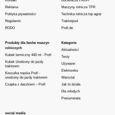
Kontakt
Docieracze PROFI
Reklama
Maszyny rolnicze TPR
Polityka prywatności
Technika rolnicza top agrar
Regulamin
Traktorpool
RODO
Profi.de
Produkty dla fanów maszyn
Kategorie
rolniczych
Aktualności
Kubek termiczny 440 ml - Profi
Testy
Kubek Urodzony do jazdy
Używane
traktorem
Elektronika
Koszulka męska Profi -
urodzony do jazdy traktorem
Warsztat
Czapka z daszkiem – Profi
Jak to działa
Dla młodych
Prenumerata
social media