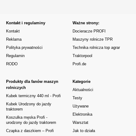
Kontakt i regulaminy
Ważne strony:
Kontakt
Docieracze PROFI
Reklama
Maszyny rolnicze TPR
Polityka prywatności
Technika rolnicza top agrar
Regulamin
Traktorpool
RODO
Profi.de
Produkty dla fanów maszyn
Kategorie
rolniczych
Aktualności
Kubek termiczny 440 ml - Profi
Testy
Kubek Urodzony do jazdy
Używane
traktorem
Elektronika
Koszulka męska Profi -
urodzony do jazdy traktorem
Warsztat
Czapka z daszkiem – Profi
Jak to działa