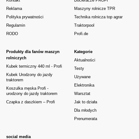
Kontakt
Docieracze PROFI
Reklama
Maszyny rolnicze TPR
Polityka prywatności
Technika rolnicza top agrar
Regulamin
Traktorpool
RODO
Profi.de
Produkty dla fanów maszyn
Kategorie
rolniczych
Aktualności
Kubek termiczny 440 ml - Profi
Testy
Kubek Urodzony do jazdy
Używane
traktorem
Elektronika
Koszulka męska Profi -
urodzony do jazdy traktorem
Warsztat
Czapka z daszkiem – Profi
Jak to działa
Dla młodych
Prenumerata
social media