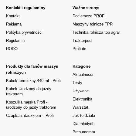
Kontakt i regulaminy
Ważne strony:
Kontakt
Docieracze PROFI
Reklama
Maszyny rolnicze TPR
Polityka prywatności
Technika rolnicza top agrar
Regulamin
Traktorpool
RODO
Profi.de
Produkty dla fanów maszyn
Kategorie
rolniczych
Aktualności
Kubek termiczny 440 ml - Profi
Testy
Kubek Urodzony do jazdy
Używane
traktorem
Elektronika
Koszulka męska Profi -
urodzony do jazdy traktorem
Warsztat
Czapka z daszkiem – Profi
Jak to działa
Dla młodych
Prenumerata