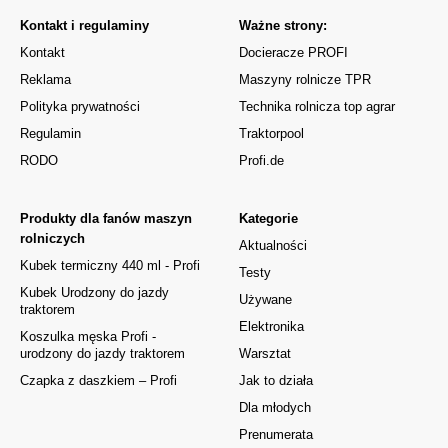
Kontakt i regulaminy
Ważne strony:
Kontakt
Docieracze PROFI
Reklama
Maszyny rolnicze TPR
Polityka prywatności
Technika rolnicza top agrar
Regulamin
Traktorpool
RODO
Profi.de
Produkty dla fanów maszyn
Kategorie
rolniczych
Aktualności
Kubek termiczny 440 ml - Profi
Testy
Kubek Urodzony do jazdy
Używane
traktorem
Elektronika
Koszulka męska Profi -
urodzony do jazdy traktorem
Warsztat
Czapka z daszkiem – Profi
Jak to działa
Dla młodych
Prenumerata