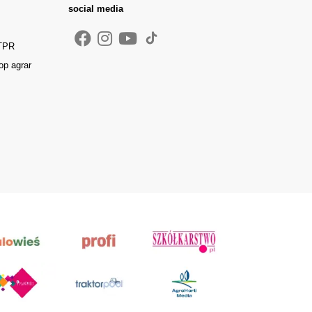
social media
 TPR
op agrar