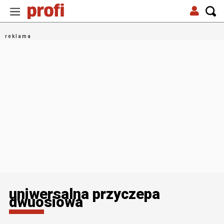
uniwersalna przyczepa
dwuosiowa