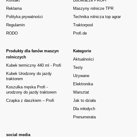
Kontakt
Docieracze PROFI
Reklama
Maszyny rolnicze TPR
Polityka prywatności
Technika rolnicza top agrar
Regulamin
Traktorpool
RODO
Profi.de
Produkty dla fanów maszyn
Kategorie
rolniczych
Aktualności
Kubek termiczny 440 ml - Profi
Testy
Kubek Urodzony do jazdy
Używane
traktorem
Elektronika
Koszulka męska Profi -
urodzony do jazdy traktorem
Warsztat
Czapka z daszkiem – Profi
Jak to działa
Dla młodych
Prenumerata
social media