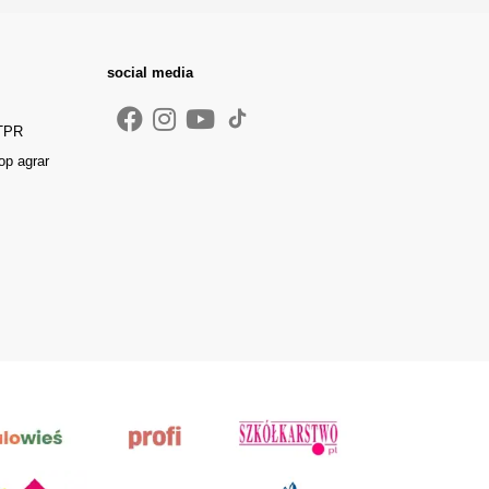
social media
 TPR
op agrar