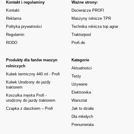
Kontakt i regulaminy
Ważne strony:
Kontakt
Docieracze PROFI
Reklama
Maszyny rolnicze TPR
Polityka prywatności
Technika rolnicza top agrar
Regulamin
Traktorpool
RODO
Profi.de
Produkty dla fanów maszyn
Kategorie
rolniczych
Aktualności
Kubek termiczny 440 ml - Profi
Testy
Kubek Urodzony do jazdy
Używane
traktorem
Elektronika
Koszulka męska Profi -
urodzony do jazdy traktorem
Warsztat
Czapka z daszkiem – Profi
Jak to działa
Dla młodych
Prenumerata