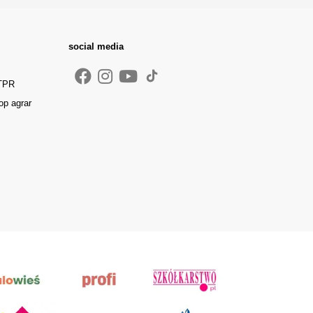
social media
 TPR
op agrar