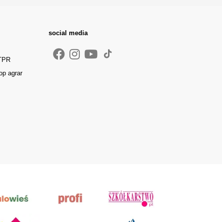
social media
 TPR
op agrar