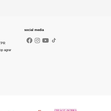
social media
 TPR
op agrar