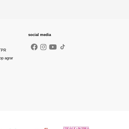
social media
 TPR
op agrar