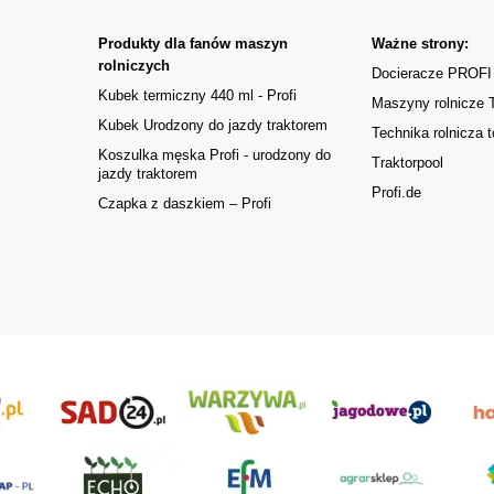
Produkty dla fanów maszyn
Ważne strony:
rolniczych
Docieracze PROFI
Kubek termiczny 440 ml - Profi
Maszyny rolnicze
Kubek Urodzony do jazdy traktorem
Technika rolnicza t
Koszulka męska Profi - urodzony do
Traktorpool
jazdy traktorem
Profi.de
Czapka z daszkiem – Profi