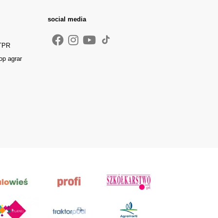
social media
 TPR
op agrar