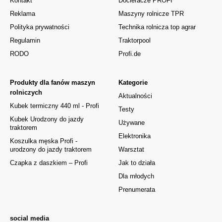
Kontakt
Docieracze PROFI
Reklama
Maszyny rolnicze TPR
Polityka prywatności
Technika rolnicza top agrar
Regulamin
Traktorpool
RODO
Profi.de
Produkty dla fanów maszyn
Kategorie
rolniczych
Aktualności
Kubek termiczny 440 ml - Profi
Testy
Kubek Urodzony do jazdy
Używane
traktorem
Elektronika
Koszulka męska Profi -
urodzony do jazdy traktorem
Warsztat
Czapka z daszkiem – Profi
Jak to działa
Dla młodych
Prenumerata
social media