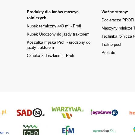
Produkty dla fanów maszyn
Ważne strony:
rolniczych
Docieracze PROFI
Kubek termiczny 440 ml - Profi
Maszyny rolnicze
Kubek Urodzony do jazdy traktorem
Technika rolnicza t
Koszulka męska Profi - urodzony do
Traktorpool
jazdy traktorem
Profi.de
Czapka z daszkiem – Profi