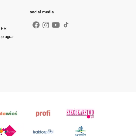
social media
 TPR
op agrar