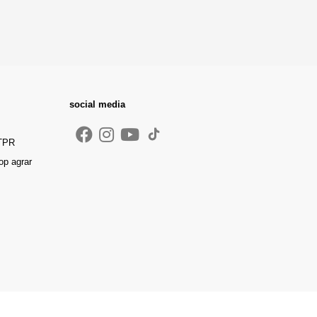
social media
 TPR
op agrar