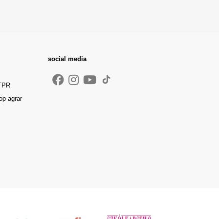
social media
 TPR
op agrar