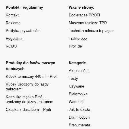
Kontakt i regulaminy
Ważne strony:
Kontakt
Docieracze PROFI
Reklama
Maszyny rolnicze TPR
Polityka prywatności
Technika rolnicza top agrar
Regulamin
Traktorpool
RODO
Profi.de
Produkty dla fanów maszyn
Kategorie
rolniczych
Aktualności
Kubek termiczny 440 ml - Profi
Testy
Kubek Urodzony do jazdy
Używane
traktorem
Elektronika
Koszulka męska Profi -
urodzony do jazdy traktorem
Warsztat
Czapka z daszkiem – Profi
Jak to działa
Dla młodych
Prenumerata