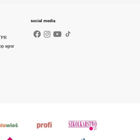
social media
 TPR
op agrar