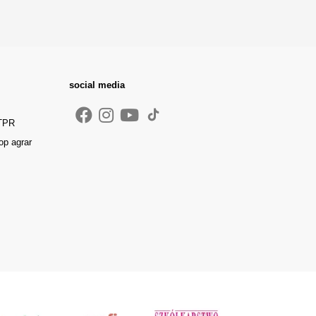
social media
 TPR
op agrar