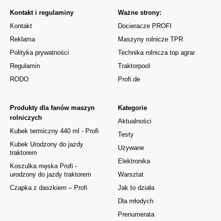
Kontakt i regulaminy
Ważne strony:
Kontakt
Docieracze PROFI
Reklama
Maszyny rolnicze TPR
Polityka prywatności
Technika rolnicza top agrar
Regulamin
Traktorpool
RODO
Profi.de
Produkty dla fanów maszyn
Kategorie
rolniczych
Aktualności
Kubek termiczny 440 ml - Profi
Testy
Kubek Urodzony do jazdy
Używane
traktorem
Elektronika
Koszulka męska Profi -
urodzony do jazdy traktorem
Warsztat
Czapka z daszkiem – Profi
Jak to działa
Dla młodych
Prenumerata