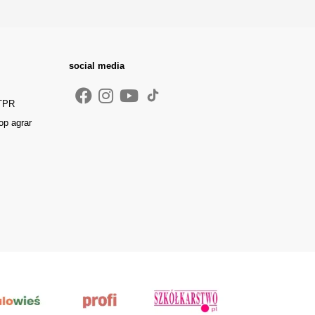
social media
 TPR
op agrar