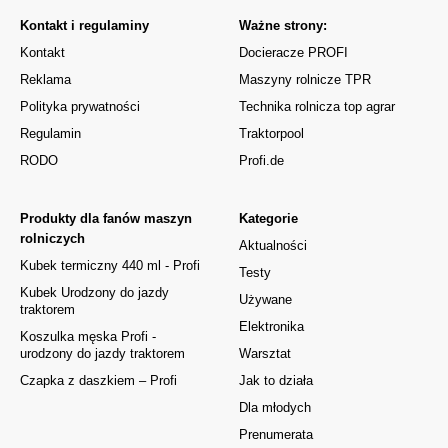
Kontakt i regulaminy
Ważne strony:
Kontakt
Docieracze PROFI
Reklama
Maszyny rolnicze TPR
Polityka prywatności
Technika rolnicza top agrar
Regulamin
Traktorpool
RODO
Profi.de
Produkty dla fanów maszyn
Kategorie
rolniczych
Aktualności
Kubek termiczny 440 ml - Profi
Testy
Kubek Urodzony do jazdy
Używane
traktorem
Elektronika
Koszulka męska Profi -
urodzony do jazdy traktorem
Warsztat
Czapka z daszkiem – Profi
Jak to działa
Dla młodych
Prenumerata