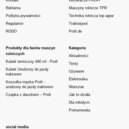
Kontakt
Docieracze PROFI
Reklama
Maszyny rolnicze TPR
Polityka prywatności
Technika rolnicza top agrar
Regulamin
Traktorpool
RODO
Profi.de
Produkty dla fanów maszyn
Kategorie
rolniczych
Aktualności
Kubek termiczny 440 ml - Profi
Testy
Kubek Urodzony do jazdy
Używane
traktorem
Elektronika
Koszulka męska Profi -
urodzony do jazdy traktorem
Warsztat
Czapka z daszkiem – Profi
Jak to działa
Dla młodych
Prenumerata
social media