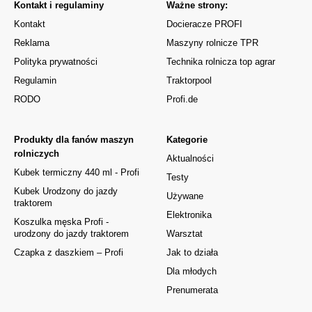
Kontakt i regulaminy
Ważne strony:
Kontakt
Docieracze PROFI
Reklama
Maszyny rolnicze TPR
Polityka prywatności
Technika rolnicza top agrar
Regulamin
Traktorpool
RODO
Profi.de
Produkty dla fanów maszyn
Kategorie
rolniczych
Aktualności
Kubek termiczny 440 ml - Profi
Testy
Kubek Urodzony do jazdy
Używane
traktorem
Elektronika
Koszulka męska Profi -
urodzony do jazdy traktorem
Warsztat
Czapka z daszkiem – Profi
Jak to działa
Dla młodych
Prenumerata