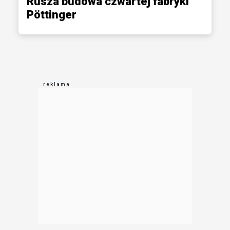
Rusza budowa czwartej fabryki
Pöttinger