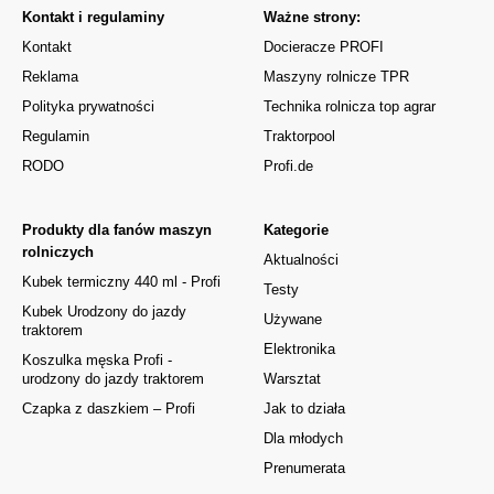
Kontakt i regulaminy
Ważne strony:
Kontakt
Docieracze PROFI
Reklama
Maszyny rolnicze TPR
Polityka prywatności
Technika rolnicza top agrar
Regulamin
Traktorpool
RODO
Profi.de
Produkty dla fanów maszyn
Kategorie
rolniczych
Aktualności
Kubek termiczny 440 ml - Profi
Testy
Kubek Urodzony do jazdy
Używane
traktorem
Elektronika
Koszulka męska Profi -
urodzony do jazdy traktorem
Warsztat
Czapka z daszkiem – Profi
Jak to działa
Dla młodych
Prenumerata