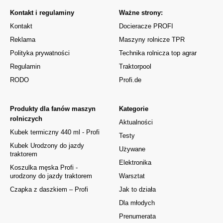
Kontakt i regulaminy
Ważne strony:
Kontakt
Docieracze PROFI
Reklama
Maszyny rolnicze TPR
Polityka prywatności
Technika rolnicza top agrar
Regulamin
Traktorpool
RODO
Profi.de
Produkty dla fanów maszyn
Kategorie
rolniczych
Aktualności
Kubek termiczny 440 ml - Profi
Testy
Kubek Urodzony do jazdy
Używane
traktorem
Elektronika
Koszulka męska Profi -
urodzony do jazdy traktorem
Warsztat
Czapka z daszkiem – Profi
Jak to działa
Dla młodych
Prenumerata