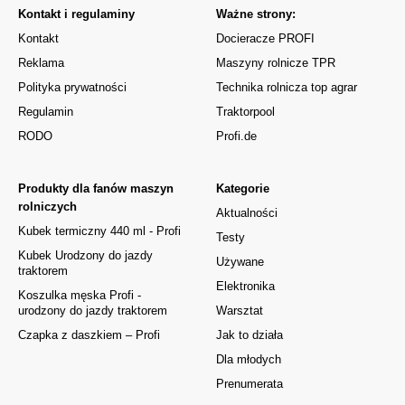
Kontakt i regulaminy
Ważne strony:
Kontakt
Docieracze PROFI
Reklama
Maszyny rolnicze TPR
Polityka prywatności
Technika rolnicza top agrar
Regulamin
Traktorpool
RODO
Profi.de
Produkty dla fanów maszyn
Kategorie
rolniczych
Aktualności
Kubek termiczny 440 ml - Profi
Testy
Kubek Urodzony do jazdy
Używane
traktorem
Elektronika
Koszulka męska Profi -
urodzony do jazdy traktorem
Warsztat
Czapka z daszkiem – Profi
Jak to działa
Dla młodych
Prenumerata