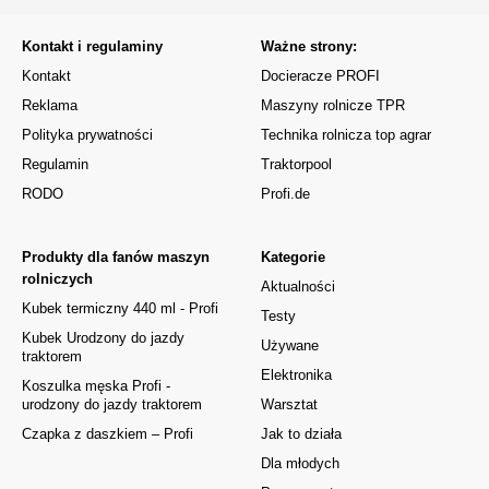
Kontakt i regulaminy
Ważne strony:
Kontakt
Docieracze PROFI
Reklama
Maszyny rolnicze TPR
Polityka prywatności
Technika rolnicza top agrar
Regulamin
Traktorpool
RODO
Profi.de
Produkty dla fanów maszyn
Kategorie
rolniczych
Aktualności
Kubek termiczny 440 ml - Profi
Testy
Kubek Urodzony do jazdy
Używane
traktorem
Elektronika
Koszulka męska Profi -
urodzony do jazdy traktorem
Warsztat
Czapka z daszkiem – Profi
Jak to działa
Dla młodych