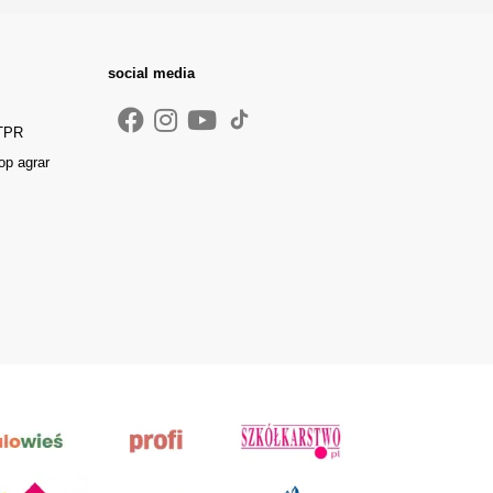
social media
 TPR
op agrar