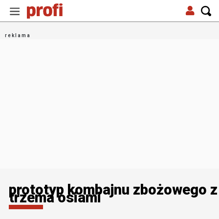
prototyp kombajnu zbożowego z
trzema osiami