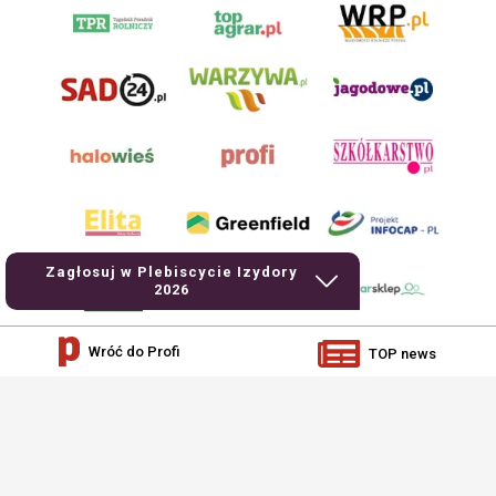
Zagłosuj w Plebiscycie Izydory
2026
Wróć do Profi
TOP news
AgroHorti Media Sp. z o.o. ul. Metalowa 5, 60-118 Poznań. Akta rejestrowe
przechowywane w Sądzie Rejonowym Poznań - Nowe Miasto i Wilda w Poznaniu,
VIII Wydziale Gospodarczym, KRS 0001116269, NIP 7792573719, REGON
529158846, kapitał zakładowy: 3.608.000 PLN.