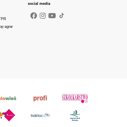
social media
 TPR
op agrar