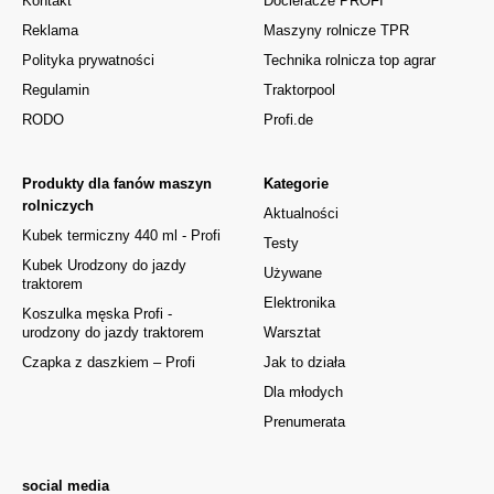
Kontakt
Docieracze PROFI
Reklama
Maszyny rolnicze TPR
Polityka prywatności
Technika rolnicza top agrar
Regulamin
Traktorpool
RODO
Profi.de
Produkty dla fanów maszyn
Kategorie
rolniczych
Aktualności
Kubek termiczny 440 ml - Profi
Testy
Kubek Urodzony do jazdy
Używane
traktorem
Elektronika
Koszulka męska Profi -
urodzony do jazdy traktorem
Warsztat
Czapka z daszkiem – Profi
Jak to działa
Dla młodych
Prenumerata
social media