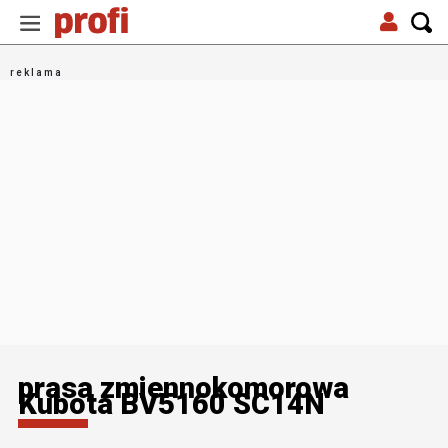
prasa zmiennokomorowa
Kubota BV5160 SC14N